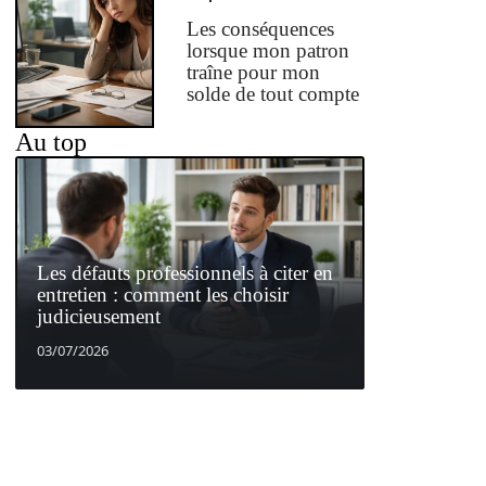
Les conséquences
lorsque mon patron
traîne pour mon
solde de tout compte
Au top
Les défauts professionnels à citer en
entretien : comment les choisir
judicieusement
03/07/2026