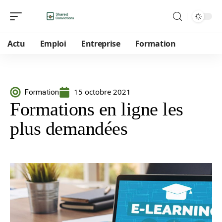
Actu
Emploi
Entreprise
Formation
15 octobre 2021
Formation
Formations en ligne les
plus demandées