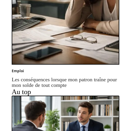
Emploi
Les conséquences lorsque mon patron traîne pour
mon solde de tout compte
Au top