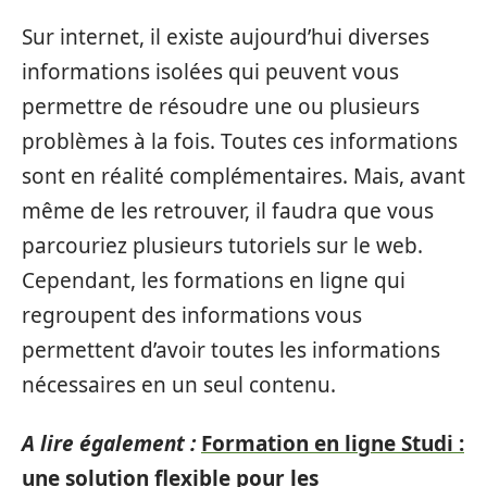
Sur internet, il existe aujourd’hui diverses
informations isolées qui peuvent vous
permettre de résoudre une ou plusieurs
problèmes à la fois. Toutes ces informations
sont en réalité complémentaires. Mais, avant
même de les retrouver, il faudra que vous
parcouriez plusieurs tutoriels sur le web.
Cependant, les formations en ligne qui
regroupent des informations vous
permettent d’avoir toutes les informations
nécessaires en un seul contenu.
A lire également :
Formation en ligne Studi :
une solution flexible pour les