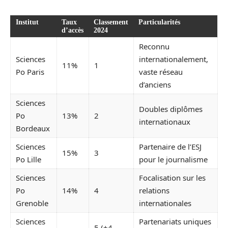
Institut
Taux
Classement
Particularités
d’accès
2024
Reconnu
Sciences
internationalement,
11%
1
Po Paris
vaste réseau
d’anciens
Sciences
Doubles diplômes
Po
13%
2
internationaux
Bordeaux
Sciences
Partenaire de l’ESJ
15%
3
Po Lille
pour le journalisme
Sciences
Focalisation sur les
Po
14%
4
relations
Grenoble
internationales
Sciences
Partenariats uniques
5 (+4