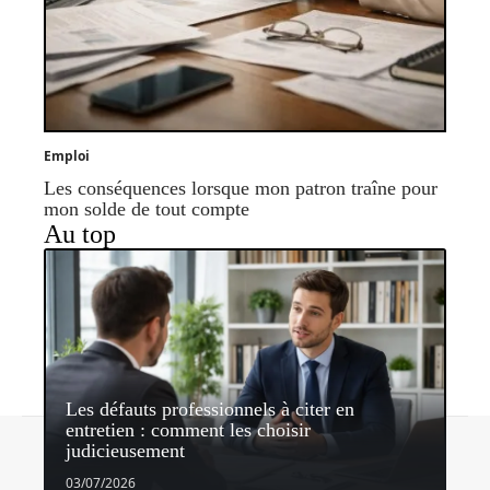
Emploi
Les conséquences lorsque mon patron traîne pour
mon solde de tout compte
Au top
Les défauts professionnels à citer en
entretien : comment les choisir
Contact
Mentions légales
Sitemap
judicieusement
© 2026 | sharedconvictions.com
03/07/2026