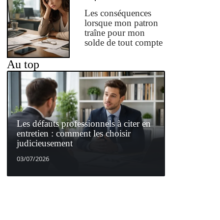
Les conséquences
lorsque mon patron
traîne pour mon
solde de tout compte
Au top
Les défauts professionnels à citer en
entretien : comment les choisir
judicieusement
03/07/2026