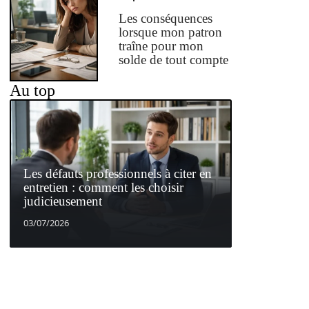
Les conséquences
lorsque mon patron
traîne pour mon
solde de tout compte
Au top
Les défauts professionnels à citer en
entretien : comment les choisir
judicieusement
03/07/2026