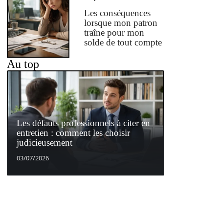
Les conséquences
lorsque mon patron
traîne pour mon
solde de tout compte
Au top
Les défauts professionnels à citer en
entretien : comment les choisir
judicieusement
03/07/2026