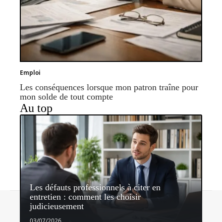
Emploi
Les conséquences lorsque mon patron traîne pour
mon solde de tout compte
Au top
Les défauts professionnels à citer en
entretien : comment les choisir
Contact
Mentions légales
Sitemap
judicieusement
© 2026 | sharedconvictions.com
03/07/2026