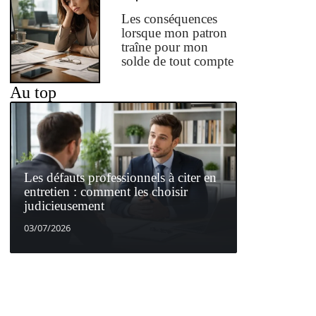
Les conséquences
lorsque mon patron
traîne pour mon
solde de tout compte
Au top
Les défauts professionnels à citer en
entretien : comment les choisir
judicieusement
03/07/2026