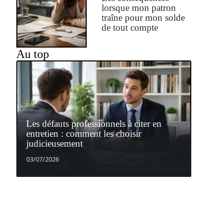
lorsque mon patron
traîne pour mon solde
de tout compte
Au top
Les défauts professionnels à citer en
entretien : comment les choisir
judicieusement
03/07/2026