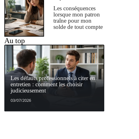
Les conséquences
lorsque mon patron
traîne pour mon
solde de tout compte
Au top
Les défauts professionnels à citer en
entretien : comment les choisir
judicieusement
03/07/2026