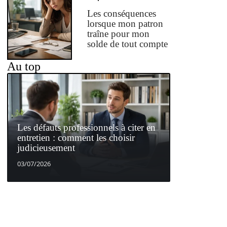
Les conséquences
lorsque mon patron
traîne pour mon
solde de tout compte
Au top
Les défauts professionnels à citer en
entretien : comment les choisir
judicieusement
03/07/2026