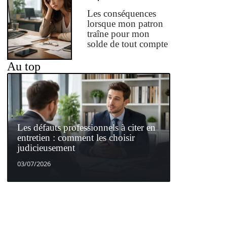
Les conséquences
lorsque mon patron
traîne pour mon
solde de tout compte
Au top
Les défauts professionnels à citer en
entretien : comment les choisir
judicieusement
03/07/2026