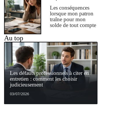
Les conséquences
lorsque mon patron
traîne pour mon
solde de tout compte
Au top
Les défauts professionnels à citer en
entretien : comment les choisir
judicieusement
03/07/2026