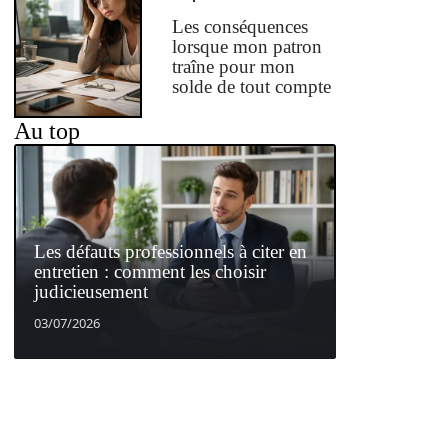
Les conséquences
lorsque mon patron
traîne pour mon
solde de tout compte
Au top
Les défauts professionnels à citer en
entretien : comment les choisir
judicieusement
03/07/2026