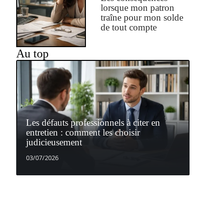
lorsque mon patron
traîne pour mon solde
de tout compte
Au top
Les défauts professionnels à citer en
entretien : comment les choisir
judicieusement
03/07/2026