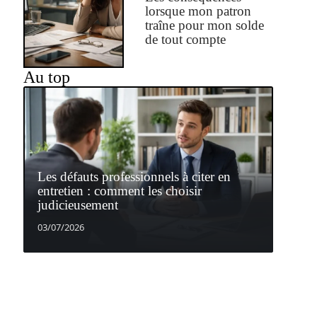
lorsque mon patron
traîne pour mon solde
de tout compte
Au top
Les défauts professionnels à citer en
entretien : comment les choisir
judicieusement
03/07/2026